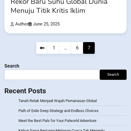
Rekor Baru Suhu Global Dunia
Menuju Titik Kritis Iklim
Author
June 25, 2025
Posts
1
…
6
7
pagination
Search
Search
Recent Posts
Tanah Retak Menjadi Wajah Pemanasan Global
Path of Exile Deep Strategy and Endless Choices
Meet the Best Pals for Your Palworld Adventure
Kebun Sayur Berjuang Melawan Cuaca Tak Menentu